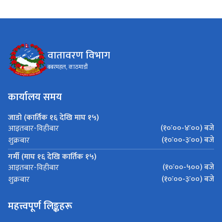
वातावरण विभाग
बबरमहल, काठमाडौं
कार्यालय समय
जाडो (कार्तिक १६ देखि माघ १५)
(१०ः००-४ः००) बजे
आइतबार-विहीबार
(१०ः००-३ः००) बजे
शुक्रबार
गर्मी (माघ १६ देखि कार्तिक १५)
(१०ः००-५००) बजे
आइतबार-विहीबार
(१०ः००-३ः००) बजे
शुक्रबार
महत्त्वपूर्ण लिङ्कहरू