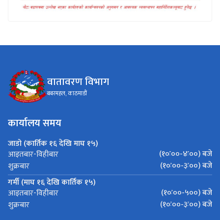
वातावरण विभाग
बबरमहल, काठमाडौं
कार्यालय समय
जाडो (कार्तिक १६ देखि माघ १५)
(१०ः००-४ः००) बजे
आइतबार-विहीबार
(१०ः००-३ः००) बजे
शुक्रबार
गर्मी (माघ १६ देखि कार्तिक १५)
(१०ः००-५००) बजे
आइतबार-विहीबार
(१०ः००-३ः००) बजे
शुक्रबार