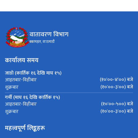
वातावरण विभाग
बबरमहल, काठमाडौं
कार्यालय समय
जाडो (कार्तिक १६ देखि माघ १५)
(१०ः००-४ः००) बजे
आइतबार-विहीबार
(१०ः००-३ः००) बजे
शुक्रबार
गर्मी (माघ १६ देखि कार्तिक १५)
(१०ः००-५००) बजे
आइतबार-विहीबार
(१०ः००-३ः००) बजे
शुक्रबार
महत्त्वपूर्ण लिङ्कहरू